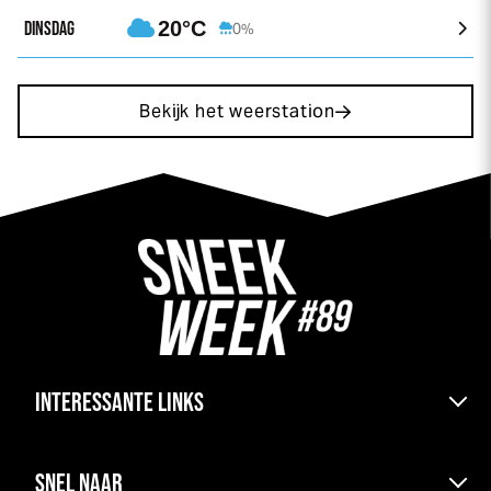
DINSDAG
20°C
0%
Bekijk het weerstation
INTERESSANTE LINKS
Bereikbaarheid & pont
SNEL NAAR
Kranen boten en parkeren