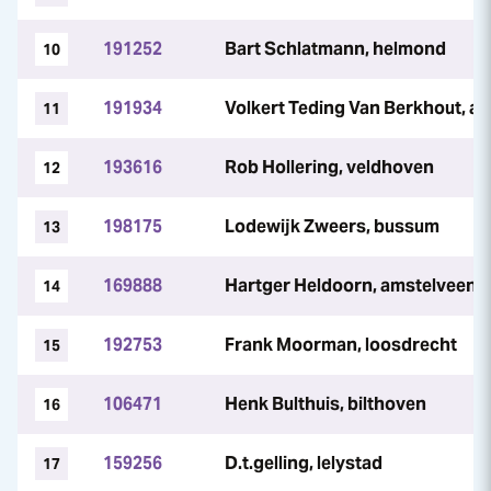
191252
Bart Schlatmann, helmond
10
191934
Volkert Teding Van Berkhout, 
11
193616
Rob Hollering, veldhoven
12
198175
Lodewijk Zweers, bussum
13
169888
Hartger Heldoorn, amstelveen
14
192753
Frank Moorman, loosdrecht
15
106471
Henk Bulthuis, bilthoven
16
159256
D.t.gelling, lelystad
17