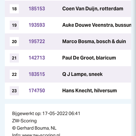
185153
Coen Van Duijn, rotterdam
18
193593
Auke Douwe Veenstra, bussum
19
195722
Marco Bosma, bosch & duin
20
142713
Paul De Groot, blaricum
21
183515
Q J Lampe, sneek
22
174750
Hans Knecht, hilversum
23
Bijgewerkt op: 17-05-2022 06:41
ZW-Scoring
© Gerhard Bouma, NL
Info: www.zw-scoring.nl