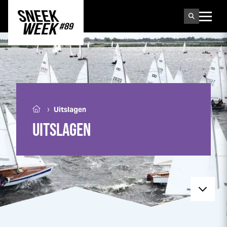
Sneek
week
›
Uitslagen
UITSLAGEN