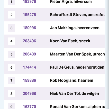
192976
Pieter Algra, hilversum
1
195275
Schraffordt Steven, amersfoort
2
180996
Jan Makkinga, heerenveen
3
203496
Koen Van Esch, sneek
4
206439
Maarten Van Der Spek, utrecht
5
174414
Paul De Geus, nederhorst den b
6
159886
Rob Hoogland, haarlem
7
204968
Niek Van Der Tol, de wilgen
8
163770
Ronald Van Gorkom, alphen aan 
9