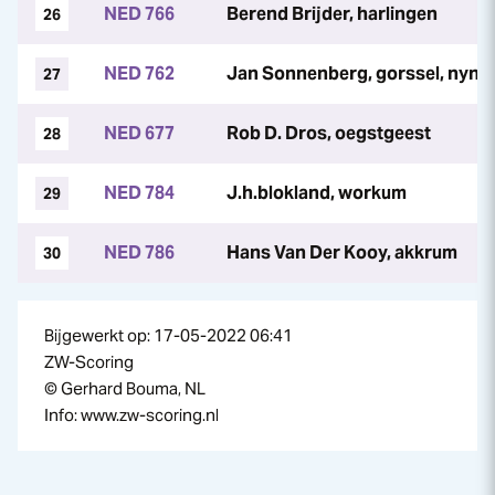
NED 766
Berend Brijder, harlingen
26
NED 762
Jan Sonnenberg, gorssel, nyn
27
NED 677
Rob D. Dros, oegstgeest
28
NED 784
J.h.blokland, workum
29
NED 786
Hans Van Der Kooy, akkrum
30
Bijgewerkt op: 17-05-2022 06:41
ZW-Scoring
© Gerhard Bouma, NL
Info: www.zw-scoring.nl