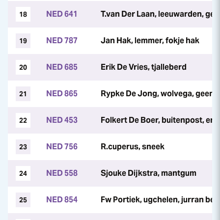
NED 641
T.van Der Laan, leeuwarden, gerr
18
NED 787
Jan Hak, lemmer, fokje hak
19
NED 685
Erik De Vries, tjalleberd
20
NED 865
Rypke De Jong, wolvega, geen
21
NED 453
Folkert De Boer, buitenpost, erie
22
NED 756
R.cuperus, sneek
23
NED 558
Sjouke Dijkstra, mantgum
24
NED 854
Fw Portiek, ugchelen, jurran be
25