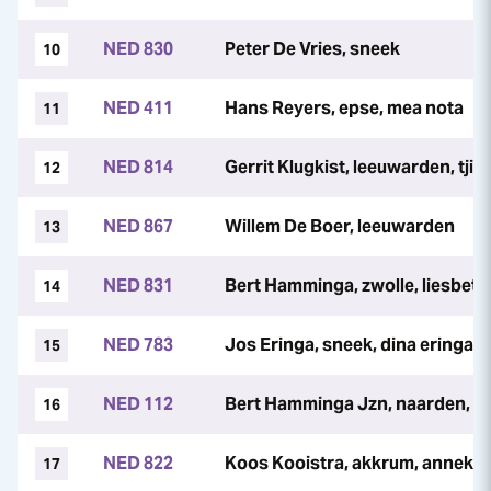
NED 830
Peter De Vries, sneek
10
NED 411
Hans Reyers, epse, mea nota
11
NED 814
Gerrit Klugkist, leeuwarden, tjib
12
NED 867
Willem De Boer, leeuwarden
13
NED 831
Bert Hamminga, zwolle, liesbeth 
14
NED 783
Jos Eringa, sneek, dina eringa
15
NED 112
Bert Hamminga Jzn, naarden, n
16
NED 822
Koos Kooistra, akkrum, anneke
17