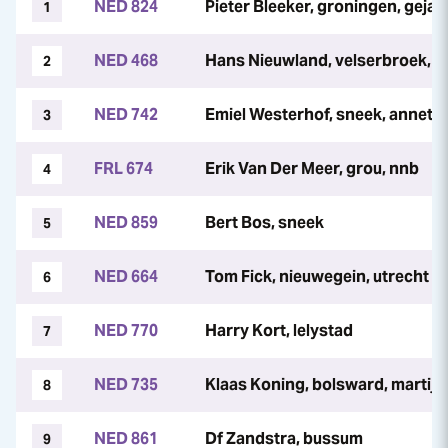
NED 824
Pieter Bleeker, groningen, gej
1
NED 468
Hans Nieuwland, velserbroek, 
2
NED 742
Emiel Westerhof, sneek, annett
3
FRL 674
Erik Van Der Meer, grou, nnb
4
NED 859
Bert Bos, sneek
5
NED 664
Tom Fick, nieuwegein, utrecht
6
NED 770
Harry Kort, lelystad
7
NED 735
Klaas Koning, bolsward, martijn
8
NED 861
Df Zandstra, bussum
9