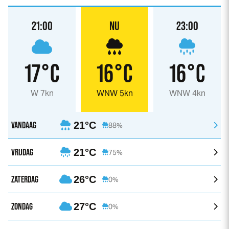
21:00
NU
23:00
17°C
16°C
16°C
W 7kn
WNW 5kn
WNW 4kn
VANDAAG
21°C
88%
VRIJDAG
21°C
75%
ZATERDAG
26°C
0%
ZONDAG
27°C
0%