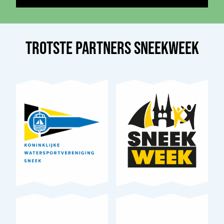
TROTSTE PARTNERS
SNEEK
WEEK
Sneek
we