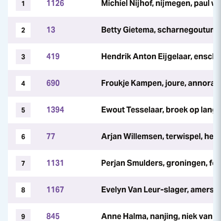
1126
Michiel Nijhof, nijmegen, paul w
1
13
Betty Gietema, scharnegoutum, 
2
419
Hendrik Anton Eijgelaar, ensch
3
690
Froukje Kampen, joure, annora s
4
1394
Ewout Tesselaar, broek op lange
5
77
Arjan Willemsen, terwispel, henk
6
1131
Perjan Smulders, groningen, fol
7
1167
Evelyn Van Leur-slager, amersfoo
8
845
Anne Halma, nanjing, niek van v
9