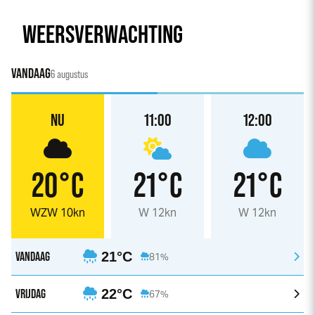
WEERSVERWACHTING
VANDAAG
6 augustus
NU
11:00
12:00
20°C
21°C
21°C
WZW 10kn
W 12kn
W 12kn
VANDAAG
21°C
81%
VRIJDAG
22°C
67%