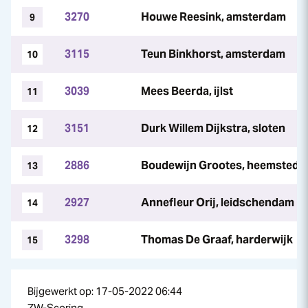
3270
Houwe Reesink, amsterdam
9
3115
Teun Binkhorst, amsterdam
10
3039
Mees Beerda, ijlst
11
3151
Durk Willem Dijkstra, sloten
12
2886
Boudewijn Grootes, heemstede
13
2927
Annefleur Orij, leidschendam
14
3298
Thomas De Graaf, harderwijk
15
Bijgewerkt op: 17-05-2022 06:44
ZW-Scoring