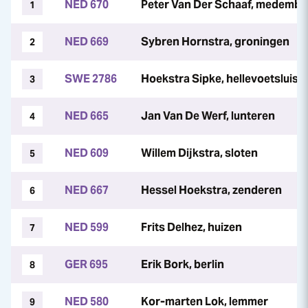
NED 670
Peter Van Der Schaaf, medembli
1
NED 669
Sybren Hornstra, groningen
2
SWE 2786
Hoekstra Sipke, hellevoetsluis
3
NED 665
Jan Van De Werf, lunteren
4
NED 609
Willem Dijkstra, sloten
5
NED 667
Hessel Hoekstra, zenderen
6
NED 599
Frits Delhez, huizen
7
GER 695
Erik Bork, berlin
8
NED 580
Kor-marten Lok, lemmer
9