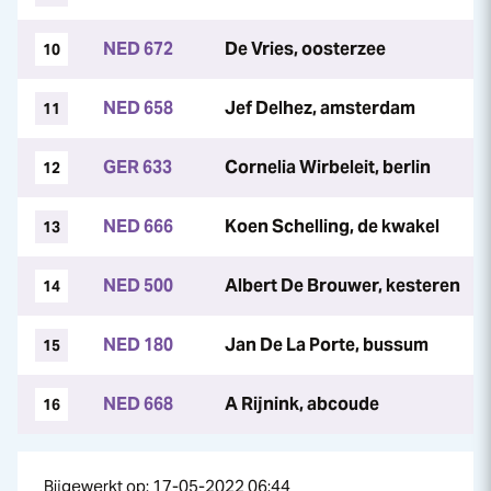
NED 672
De Vries, oosterzee
10
NED 658
Jef Delhez, amsterdam
11
GER 633
Cornelia Wirbeleit, berlin
12
NED 666
Koen Schelling, de kwakel
13
NED 500
Albert De Brouwer, kesteren
14
NED 180
Jan De La Porte, bussum
15
NED 668
A Rijnink, abcoude
16
Bijgewerkt op: 17-05-2022 06:44