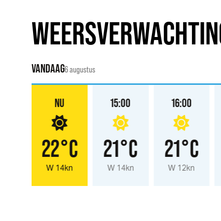
WEERSVERWACHTIN
VANDAAG
6 augustus
:00
NU
15:00
16:00
°C
22°C
21°C
21°C
3kn
W 14kn
W 14kn
W 12kn