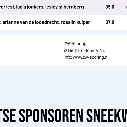
verrest, lucia jonkers, lesley silbernberg
35.0
 arianne van de loosdrecht, rosalin kuiper
37.0
ZW-Scoring
© Gerhard Bouma, NL
Info: www.zw-scoring.nl
TSE SPONSOREN
SNEEK