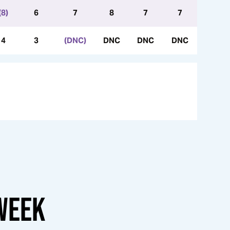
(8)
6
7
8
7
7
4
3
(DNC)
DNC
DNC
DNC
WEEK