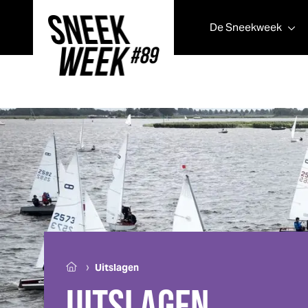
De
Sneek
week
Sneek
week
›
Uitslagen
UITSLAGEN