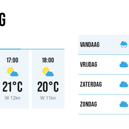
G
VANDAAG
17:00
18:00
19:00
20:00
VRIJDAG
21°C
20°C
19°C
19°
ZATERDAG
W 12kn
W 11kn
W 11kn
W 9kn
ZONDAG