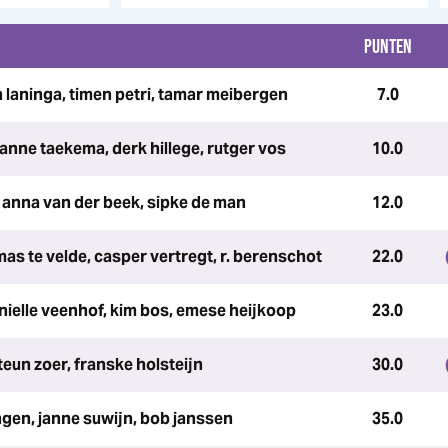
PUNTEN
n laninga, timen petri, tamar meibergen
7.0
sanne taekema, derk hillege, rutger vos
10.0
, anna van der beek, sipke de man
12.0
as te velde, casper vertregt, r. berenschot
22.0
nielle veenhof, kim bos, emese heijkoop
23.0
eun zoer, franske holsteijn
30.0
ngen, janne suwijn, bob janssen
35.0