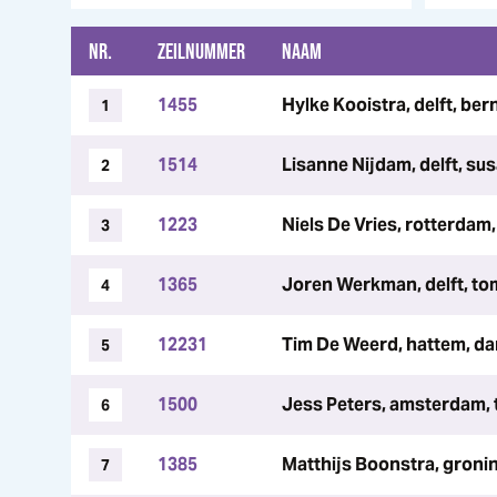
NR.
ZEILNUMMER
NAAM
1455
Hylke Kooistra, delft, ber
1
1514
Lisanne Nijdam, delft, su
2
1223
Niels De Vries, rotterdam
3
1365
Joren Werkman, delft, tom
4
12231
Tim De Weerd, hattem, da
5
1500
Jess Peters, amsterdam, t
6
1385
Matthijs Boonstra, groni
7