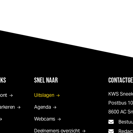
NKS
SNEL NAAR
CONTACTGE
KWS Snee
pont
Uitslagen
Postbus 1
arkeren
Agenda
8600 AC S
Webcams
Bestu
Deelnemers overzicht
Redac