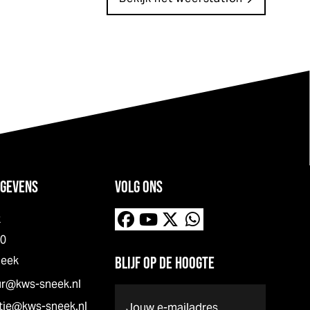
GEVENS
VOLG ONS
k
00
neek
BLIJF OP DE HOOGTE
ur@kws-sneek.nl
E-
tie@kws-sneek.nl