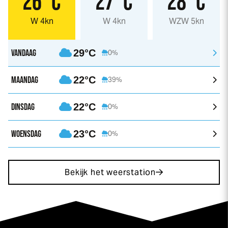
26°C
27°C
28°C
W 4kn
W 4kn
WZW 5kn
VANDAAG
29°C
0%
MAANDAG
22°C
39%
DINSDAG
22°C
0%
WOENSDAG
23°C
0%
Bekijk het weerstation