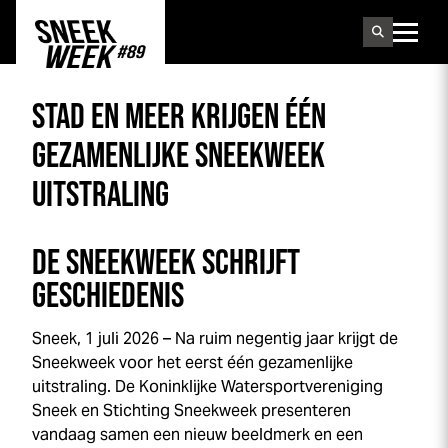
Sneek
week
STAD EN MEER KRIJGEN ÉÉN
GEZAMENLIJKE
SNEEK
WEEK
UITSTRALING
DE
SNEEK
WEEK
SCHRIJFT
GESCHIEDENIS
Sneek, 1 juli 2026 – Na ruim negentig jaar krijgt de
Sneek
week
voor het eerst één gezamenlijke
uitstraling. De Koninklijke Watersportvereniging
Sneek en Stichting
Sneek
week
presenteren
vandaag samen een nieuw beeldmerk en een