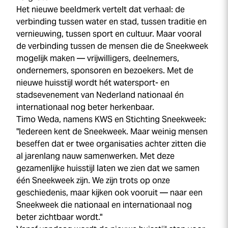
Het nieuwe beeldmerk vertelt dat verhaal: de
verbinding tussen water en stad, tussen traditie en
vernieuwing, tussen sport en cultuur. Maar vooral
de verbinding tussen de mensen die de
Sneek
week
mogelijk maken — vrijwilligers, deelnemers,
ondernemers, sponsoren en bezoekers. Met de
nieuwe huisstijl wordt hét watersport- en
stadsevenement van Nederland nationaal én
internationaal nog beter herkenbaar.
Timo Weda, namens KWS en Stichting
Sneek
week
:
"Iedereen kent de
Sneek
week
. Maar weinig mensen
beseffen dat er twee organisaties achter zitten die
al jarenlang nauw samenwerken. Met deze
gezamenlijke huisstijl laten we zien dat we samen
één
Sneek
week
zijn. We zijn trots op onze
geschiedenis, maar kijken ook vooruit — naar een
Sneek
week
die nationaal en internationaal nog
beter zichtbaar wordt."