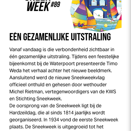
EÉN GEZAMENLIJKE UITSTRALING
Vanaf vandaag is die verbondenheid zichtbaar in
één gezamenlijke uitstraling. Tijdens een feestelijke
bijeenkomst bij de Waterpoort presenteerde Timo
Weda het verhaal achter het nieuwe beeldmerk.
Aansluitend werd de nieuwe
Sneek
week
vlag
officieel onthuld en gehesen door wethouder
Michel Rietman, vertegenwoordigers van de KWS
en Stichting
Sneek
week
.
De oorsprong van de
Sneek
week
ligt bij de
Hardzeildag, die al sinds 1814 jaarlijks wordt
georganiseerd. In 1934 vond de eerste
Sneek
week
plaats. De
Sneek
week
is uitgegroeid tot het