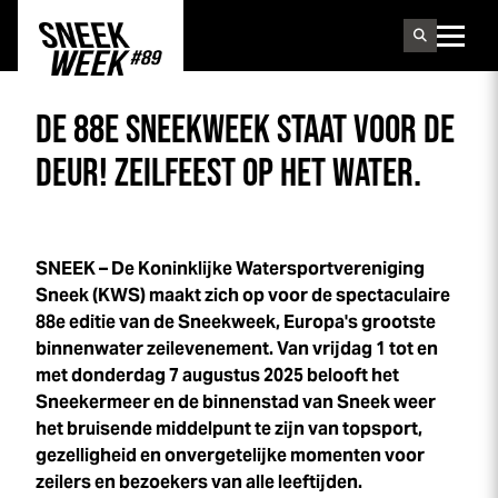
Sneek
week
DE 88E
SNEEK
WEEK
STAAT VOOR DE
DEUR! ZEILFEEST OP HET WATER.
SNEEK – De Koninklijke Watersportvereniging
Sneek (KWS) maakt zich op voor de spectaculaire
88e editie van de
Sneek
week
, Europa's grootste
binnenwater zeilevenement. Van vrijdag 1 tot en
met donderdag 7 augustus 2025 belooft het
Sneekermeer en de binnenstad van Sneek weer
het bruisende middelpunt te zijn van topsport,
gezelligheid en onvergetelijke momenten voor
zeilers en bezoekers van alle leeftijden.