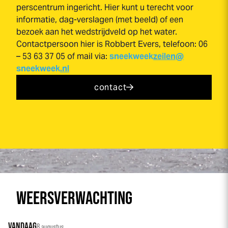
perscentrum ingericht. Hier kunt u terecht voor
informatie, dag-verslagen (met beeld) of een
bezoek aan het wedstrijdveld op het water.
Contactpersoon hier is Robbert Evers, telefoon: 06
– 53 63 37 05 of mail via:
sneek
week
zeilen@
sneek
week
.nl
contact
WEERSVERWACHTING
VANDAAG
8 augustus