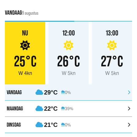
VANDAAG
9 augustus
NU
12:00
13:00
25°C
26°C
27°C
W 4kn
W 5kn
W 5kn
VANDAAG
29°C
0%
MAANDAG
22°C
39%
DINSDAG
21°C
0%