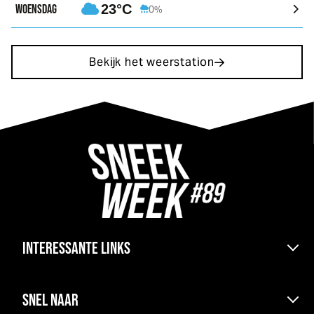
WOENSDAG
23°C
0%
Bekijk het weerstation
INTERESSANTE LINKS
Bereikbaarheid & pont
SNEL NAAR
Kranen boten en parkeren