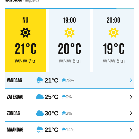
NU
19:00
20:00
21°C
20°C
19°C
WNW 7kn
WNW 6kn
WNW 5kn
VANDAAG
21°C
78%
ZATERDAG
25°C
0%
ZONDAG
30°C
2%
MAANDAG
21°C
14%