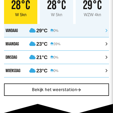
28°C
28°C
29°C
W 5kn
W 5kn
WZW 4kn
VANDAAG
29°C
0%
MAANDAG
23°C
39%
DINSDAG
21°C
0%
WOENSDAG
23°C
0%
Bekijk het weerstation