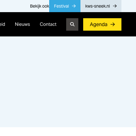
Bekijk ook
Festival
kws-sneek.nl
eid
Nieuws
Contact
Agenda