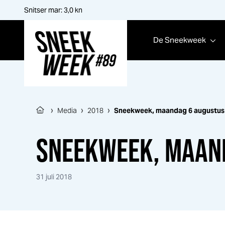
Snitser mar:
3,0
kn
De
Sneek
week
Sneek
week
›
›
›
Media
2018
Sneek
week
, maandag 6 augustus
SNEEK
WEEK
, MAAN
31 juli 2018