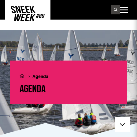
Sneek
week
›
Agenda
AGENDA