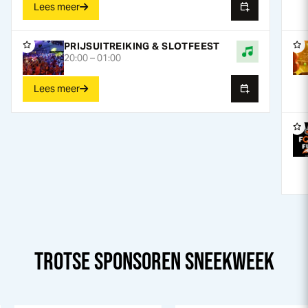
Lees meer
Marktstraat LIVE
De Kroon
Beestenboel
PRIJSUITREIKING & SLOTFEEST
Marktstraat
20:00
–
01:00
Lees meer
TROTSE SPONSOREN
SNEEK
WEEK