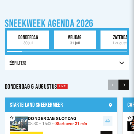
SNEEK
WEEK
AGENDA 2026
DONDERDAG
VRIJDAG
ZATERDAG
30 juli
31 juli
1 augustus
FILTERS
DONDERDAG 6 AUGUSTUS
LIVE
Categorie
WEDSTRIJDEN
MUZIEK
ATTRACTIE
OVERIG
STARTEILAND SNEEKERMEER
CA
Locatie
Alles
Starteiland Sneekermeer
Café Fokks
DONDERDAG SLOTDAG
08:30
–
15:00
· Start over
21
min
Centrum Sneek
Kleine Kerkstraat