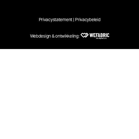
Bestuur@kws-sneek.nl
Redactie@kws-sneek.nl
BLIJF OP DE HOOGTE
Privacystatement
|
Privacybeleid
Festival
kws-sneek.nl
E-
Webdesign & ontwikkeling:
mailadres
(Vereist)
Wefabric
Versturen