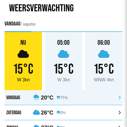
WEERSVERWACHTING
VANDAAG
7 augustus
NU
05:00
06:00
15°C
15°C
15°C
W 3kn
W 3kn
WNW 4kn
VANDAAG
20°C
75%
ZATERDAG
26°C
0%