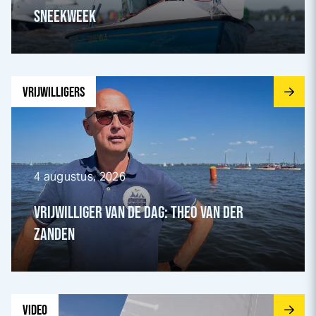
SNEEK
WEEK
Ga naar Vrijwilliger van de dag: Theo van der Zanden pagi
VRIJWILLIGERS
4 augustus, 2026
VRIJWILLIGER VAN DE DAG: THEO VAN DER
ZANDEN
Ga naar Dagverslag Dinsdag pagina
VIDEO