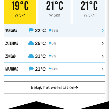
19°C
21°C
21°C
W 5kn
W 5kn
W 5kn
VANDAAG
22°C
78%
ZATERDAG
25°C
0%
ZONDAG
31°C
2%
MAANDAG
21°C
14%
Bekijk het weerstation