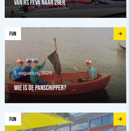
VAN RS FEVA NAAR 29ER
Ga naar Wie is de Panschipper? pagina
FUN
5 augustus, 2026
WIE IS DE PANSCHIPPER?
Ga naar Back to the future vanaf Het Rennerskwartier pagi
FUN