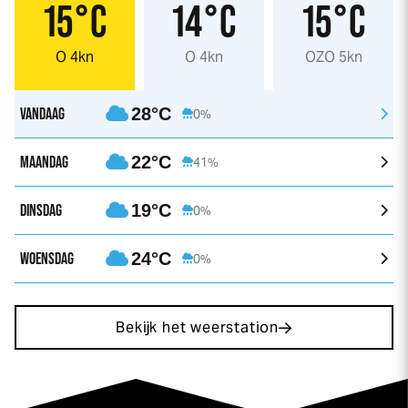
15°C
14°C
15°C
O 4kn
O 4kn
OZO 5kn
VANDAAG
28°C
0%
MAANDAG
22°C
41%
DINSDAG
19°C
0%
WOENSDAG
24°C
0%
Bekijk het weerstation