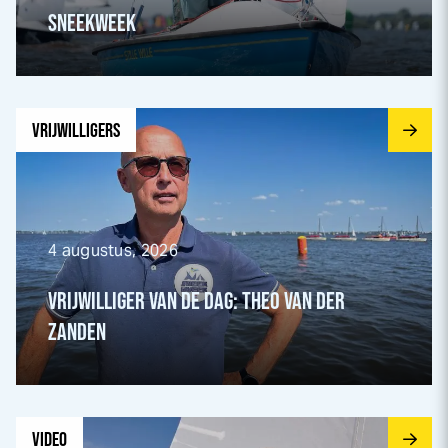
SNEEK
WEEK
Ga naar Vrijwilliger van de dag: Theo van der Zanden pagi
VRIJWILLIGERS
4 augustus, 2026
VRIJWILLIGER VAN DE DAG: THEO VAN DER
ZANDEN
Ga naar Dagverslag Dinsdag pagina
VIDEO