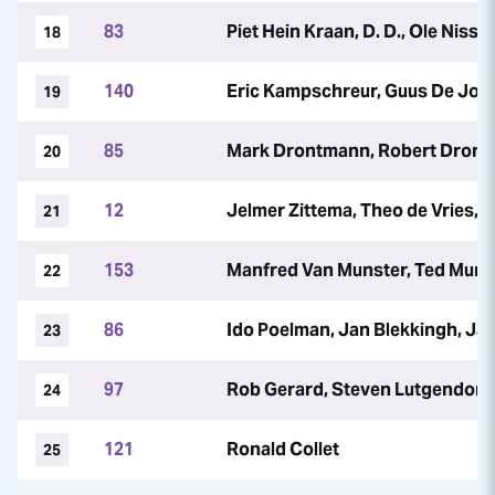
83
Piet Hein Kraan, D. D., Ole Nisse
18
140
Eric Kampschreur, Guus De Jon
19
85
Mark Drontmann, Robert Dront
20
12
Jelmer Zittema, Theo de Vries,
21
153
Manfred Van Munster, Ted Munst
22
86
Ido Poelman, Jan Blekkingh, J
23
97
Rob Gerard, Steven Lutgendorff
24
121
Ronald Collet
25