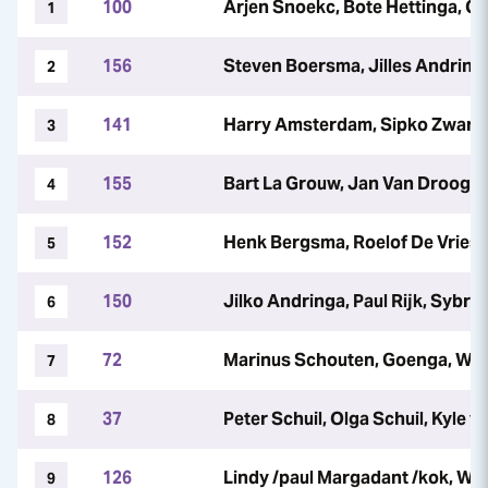
100
Arjen Snoekc, Bote Hettinga, C
1
156
Steven Boersma, Jilles Andring
2
141
Harry Amsterdam, Sipko Zwart,
3
155
Bart La Grouw, Jan Van Drooge,
4
152
Henk Bergsma, Roelof De Vries,
5
150
Jilko Andringa, Paul Rijk, Sybre
6
72
Marinus Schouten, Goenga, Wil
7
37
Peter Schuil, Olga Schuil, Kyle
8
126
Lindy /paul Margadant /kok, Wi
9