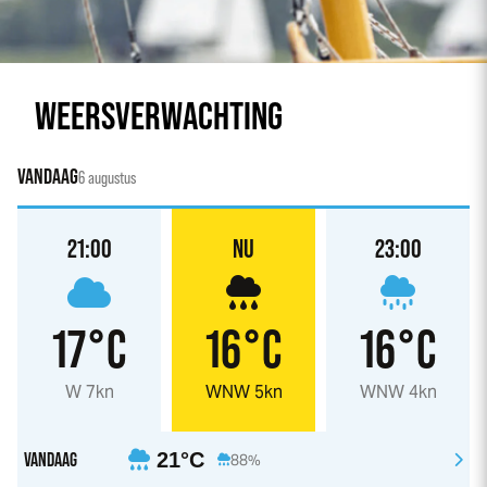
WEERSVERWACHTING
VANDAAG
6 augustus
21:00
NU
23:00
17°C
16°C
16°C
W 7kn
WNW 5kn
WNW 4kn
VANDAAG
21°C
88%