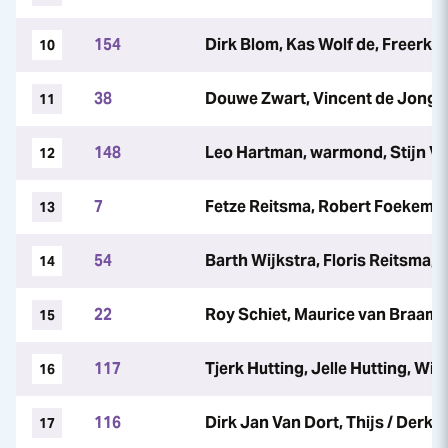
154
Dirk Blom, Kas Wolf de, Freerk 
10
38
Douwe Zwart, Vincent de Jong, 
11
148
Leo Hartman, warmond, Stijn Van
12
7
Fetze Reitsma, Robert Foekema
13
54
Barth Wijkstra, Floris Reitsma, 
14
22
Roy Schiet, Maurice van Braam 
15
117
Tjerk Hutting, Jelle Hutting, Wie
16
116
Dirk Jan Van Dort, Thijs / Derk 
17