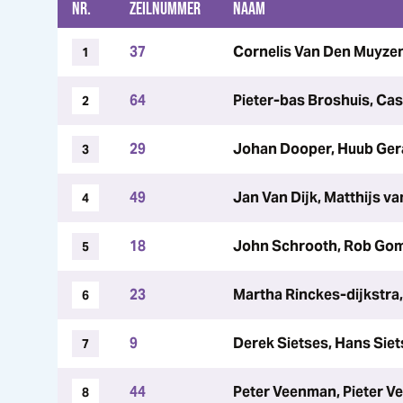
NR.
ZEILNUMMER
NAAM
37
Cornelis Van Den Muyze
1
64
Pieter-bas Broshuis, Ca
2
29
Johan Dooper, Huub Ger
3
49
Jan Van Dijk, Matthijs va
4
18
John Schrooth, Rob G
5
23
Martha Rinckes-dijkstra
6
9
Derek Sietses, Hans Sie
7
44
Peter Veenman, Pieter 
8