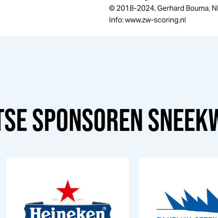
© 2018-2024, Gerhard Bouma, N
Info: www.zw-scoring.nl
TSE SPONSOREN
SNEEK