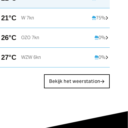
21°C
W 7kn
75%
26°C
OZO 7kn
0%
27°C
WZW 6kn
0%
Bekijk het weerstation