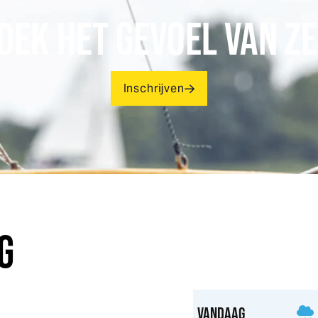
DEK HET GEVOEL VAN ZE
Inschrijven
G
VANDAAG