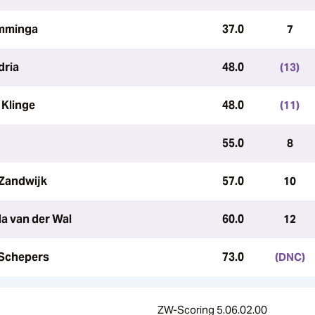
amminga
37.0
7
dria
48.0
(13)
 Klinge
48.0
(11)
55.0
8
 Zandwijk
57.0
10
da van der Wal
60.0
12
 Schepers
73.0
(DNC)
ZW-Scoring 5.06.02.00