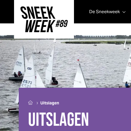
De
Sneek
week
Sneek
week
›
Uitslagen
UITSLAGEN