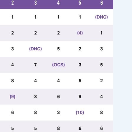
2
3
4
5
6
1
1
1
1
(DNC)
2
2
2
(4)
1
3
(DNC)
5
2
3
4
7
(OCS)
3
5
8
4
4
5
2
(9)
3
6
9
4
6
8
3
(10)
8
5
5
8
6
6