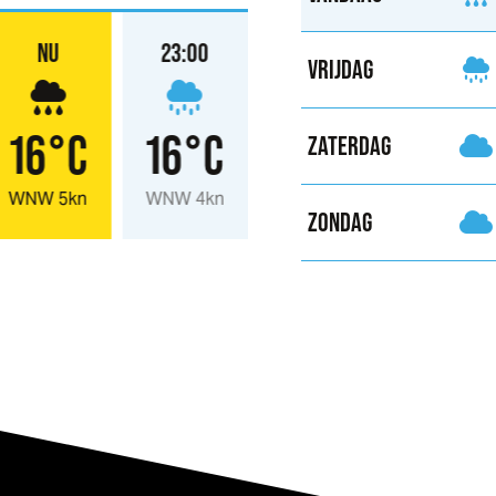
NU
23:00
VRIJDAG
16°C
16°C
ZATERDAG
WNW 5kn
WNW 4kn
ZONDAG