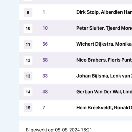
1
Dirk Stolp, Alberdien H
9
10
Peter Sluiter, Tjeerd Mon
10
56
Wichert Dijkstra, Monika
11
58
Nico Brabers, Floris Punt
12
33
Johan Bijlsma, Lenk van
13
48
Gertjan Van Der Wal, Lin
14
7
Hein Breekveldt, Ronald
15
Bijgewerkt op: 08-08-2024 16:21