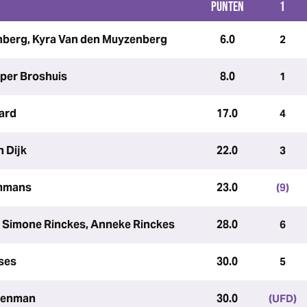
PUNTEN
1
nberg, Kyra Van den Muyzenberg
6.0
2
sper Broshuis
8.0
1
ard
17.0
4
n Dijk
22.0
3
ommans
23.0
(9)
, Simone Rinckes, Anneke Rinckes
28.0
6
tses
30.0
5
Veenman
30.0
(UFD)