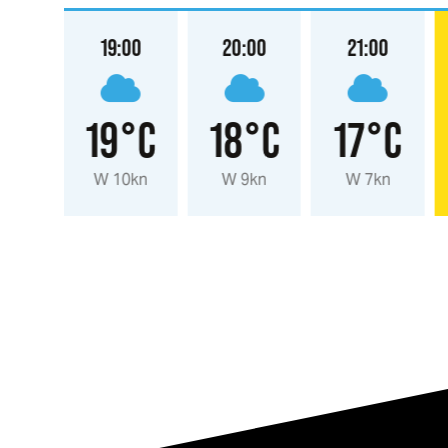
:00
19:00
20:00
21:00
°C
19°C
18°C
17°C
2kn
W 10kn
W 9kn
W 7kn