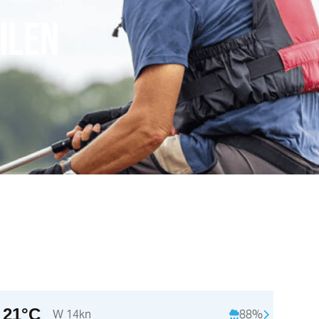
ILEN
21°C
W 14kn
88%