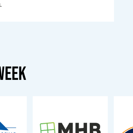
L
WEEK