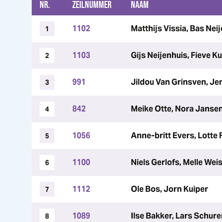
NR.
ZEILNUMMER
NAAM
1102
Matthijs Vissia, Bas Nei
1
1103
Gijs Neijenhuis, Fieve Ku
2
991
Jildou Van Grinsven, J
3
842
Meike Otte, Nora Janse
4
1056
Anne-britt Evers, Lotte 
5
1100
Niels Gerlofs, Melle We
6
1112
Ole Bos, Jorn Kuiper
7
1089
Ilse Bakker, Lars Schure
8