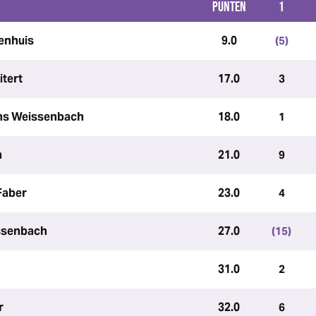
PUNTEN
1
jenhuis
9.0
(5)
itert
17.0
3
ens Weissenbach
18.0
1
n
21.0
9
Faber
23.0
4
issenbach
27.0
(15)
31.0
2
r
32.0
6