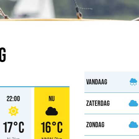
G
VANDAAG
22:00
NU
ZATERDAG
17°C
16°C
ZONDAG