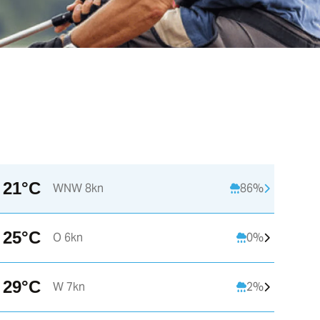
21°C
WNW 8kn
86%
25°C
O 6kn
0%
29°C
W 7kn
2%