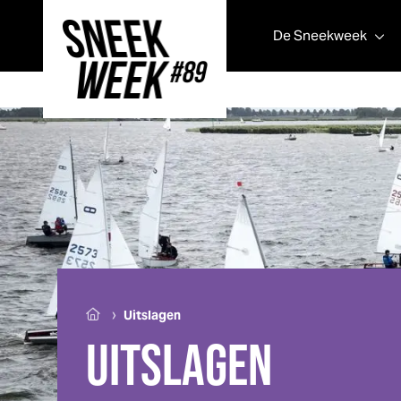
De
Sneek
week
Sneek
week
›
Uitslagen
UITSLAGEN