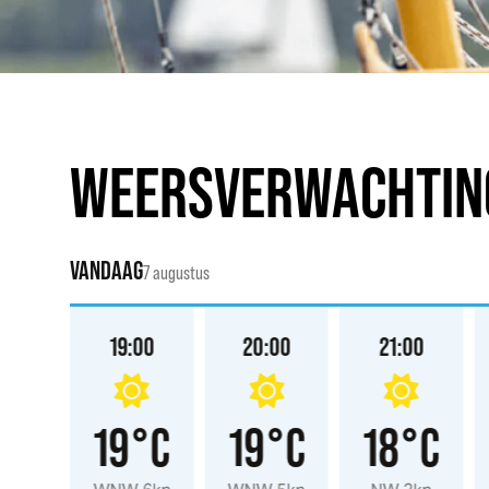
WEERSVERWACHTIN
VANDAAG
7 augustus
:00
19:00
20:00
21:00
°C
19°C
19°C
18°C