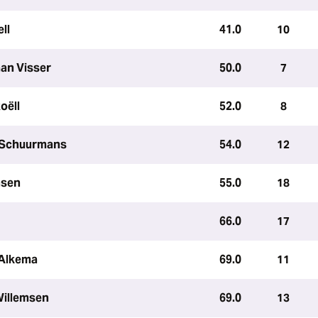
ll
41.0
10
aan Visser
50.0
7
oëll
52.0
8
 Schuurmans
54.0
12
nsen
55.0
18
66.0
17
 Alkema
69.0
11
Willemsen
69.0
13