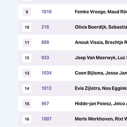
1010
Femke Vroege, Maud Röe
9
216
Olivia Boerdijk, Sebasti
10
899
Anouk Vissia, Brechtje R
11
933
Joep Van Meerwyk, Luc
12
1034
Coen Bijlsma, Jesse Ja
13
1013
Evie Zijlstra, Noa Eggink
14
967
Hidde-jan Poiesz, Jelco
15
1007
Merle Werkhoven, Rixt 
16