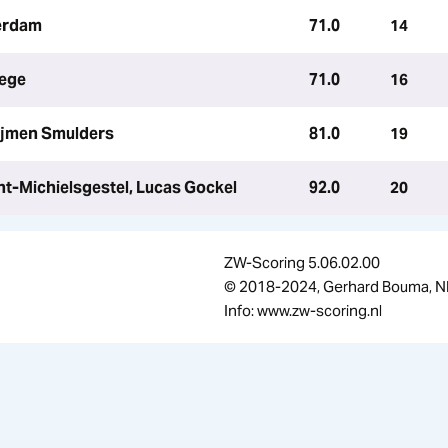
terdam
71.0
14
oege
71.0
16
hijmen Smulders
81.0
19
nt-Michielsgestel, Lucas Gockel
92.0
20
ZW-Scoring 5.06.02.00
© 2018-2024, Gerhard Bouma, N
Info: www.zw-scoring.nl