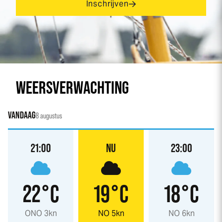
Inschrijven
WEERSVERWACHTING
VANDAAG
8 augustus
21:00
NU
23:00
22°C
19°C
18°C
ONO 3kn
NO 5kn
NO 6kn