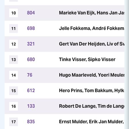
804
Marieke Van Eijk, Hans Jan Jas
10
698
Jelle Fokkema, André Fokkema
11
321
Gert Van Der Heijden, Liv of Sv
12
680
Tinke Visser, Sipko Visser
13
76
Hugo Maarleveld, Yoeri Meulem
14
612
Hero Prins, Tom Bakkum, Hylke 
15
133
Robert De Lange, Tim de Lange
16
835
Ernst Mulder, Erik Jan Mulder, 
17