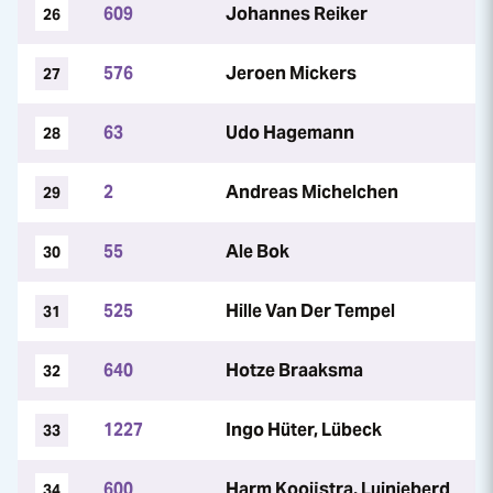
609
Johannes Reiker
26
576
Jeroen Mickers
27
63
Udo Hagemann
28
2
Andreas Michelchen
29
55
Ale Bok
30
525
Hille Van Der Tempel
31
640
Hotze Braaksma
32
1227
Ingo Hüter, Lübeck
33
600
Harm Kooijstra, Luinjeberd
34