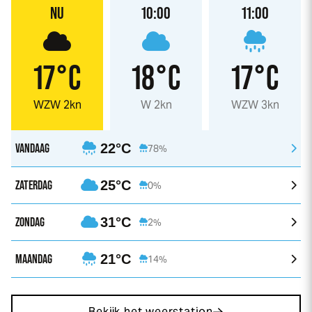
NU
10:00
11:00
17°C
18°C
17°C
WZW 2kn
W 2kn
WZW 3kn
VANDAAG
22°C
78%
ZATERDAG
25°C
0%
ZONDAG
31°C
2%
MAANDAG
21°C
14%
Bekijk het weerstation