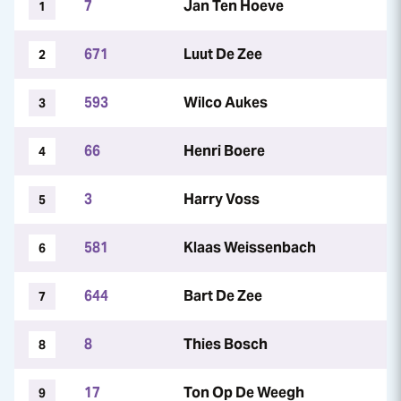
7
Jan Ten Hoeve
1
671
Luut De Zee
2
593
Wilco Aukes
3
66
Henri Boere
4
3
Harry Voss
5
581
Klaas Weissenbach
6
644
Bart De Zee
7
8
Thies Bosch
8
17
Ton Op De Weegh
9