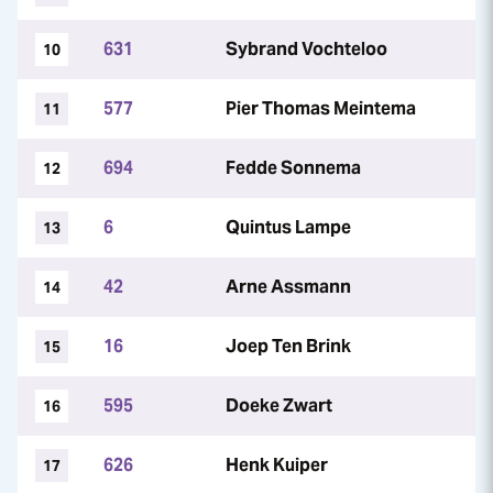
631
Sybrand Vochteloo
10
577
Pier Thomas Meintema
11
694
Fedde Sonnema
12
6
Quintus Lampe
13
42
Arne Assmann
14
16
Joep Ten Brink
15
595
Doeke Zwart
16
626
Henk Kuiper
17