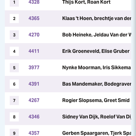
4328
Thijs Kort, Roan Kort
1
4365
Klaas 't Hoen, brechtje van der 
2
4270
Bob Heineke, Jeldau Van der We
3
4411
Erik Groeneveld, Elise Gruber
4
3977
Nynke Moorman, Iris Sikkema
5
4391
Bas Mandemaker, Bodegraven, 
6
4267
Rogier Slopsema, Greet Smid
7
4346
Sidney Van Dijk, Roelof Van Dijk
8
4357
Gerben Spaargaren, Tjerk Spaa
9