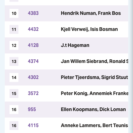
4383
Hendrik Numan, Frank Bos
10
4432
Kjell Verweij, Isis Bosman
11
4128
J.t Hageman
12
4374
Jan Willem Siebrand, Ronald Si
13
4302
Pieter Tjeerdsma, Sigrid Stuut
14
3572
Peter Konig, Annemiek Franke
15
955
Ellen Koopmans, Dick Loman
16
4115
Anneke Lammers, Bert Teuniss
16