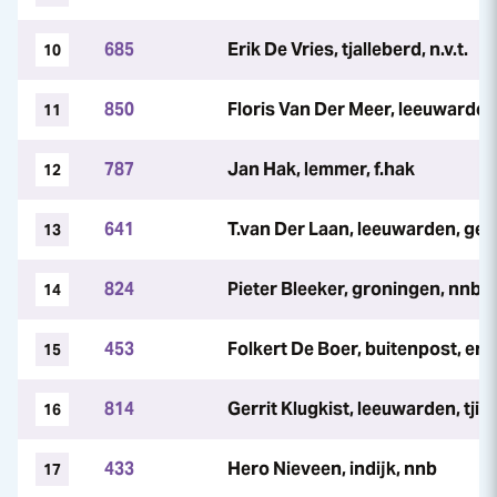
685
Erik De Vries, tjalleberd, n.v.t.
10
850
Floris Van Der Meer, leeuwarden
11
787
Jan Hak, lemmer, f.hak
12
641
T.van Der Laan, leeuwarden, gerr
13
824
Pieter Bleeker, groningen, nnb
14
453
Folkert De Boer, buitenpost, erie
15
814
Gerrit Klugkist, leeuwarden, tjib
16
433
Hero Nieveen, indijk, nnb
17