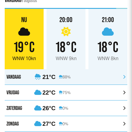
VANDAAG
6 augustus
NU
20:00
21:00
19°C
18°C
18°C
WNW 10kn
WNW 9kn
WNW 8kn
VANDAAG
21°C
88%
VRIJDAG
22°C
75%
ZATERDAG
26°C
0%
ZONDAG
27°C
0%