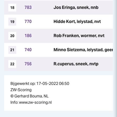
783
Jos Eringa, sneek, nnb
18
770
Hidde Kort, lelystad, nvt
19
186
Rob Franken, wormer, nvt
20
740
Minno Sietzema, lelystad, geen
21
756
R.cuperus, sneek, nvtp
22
Bijgewerkt op: 17-05-2022 06:50
ZW-Scoring
© Gerhard Bouma, NL
Info: www.zw-scoring.nl