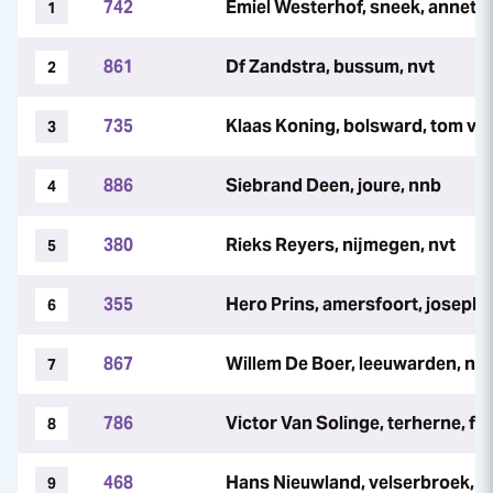
742
Emiel Westerhof, sneek, annett
1
861
Df Zandstra, bussum, nvt
2
735
Klaas Koning, bolsward, tom va
3
886
Siebrand Deen, joure, nnb
4
380
Rieks Reyers, nijmegen, nvt
5
355
Hero Prins, amersfoort, josephi
6
867
Willem De Boer, leeuwarden, nvt
7
786
Victor Van Solinge, terherne, fr
8
468
Hans Nieuwland, velserbroek, n
9