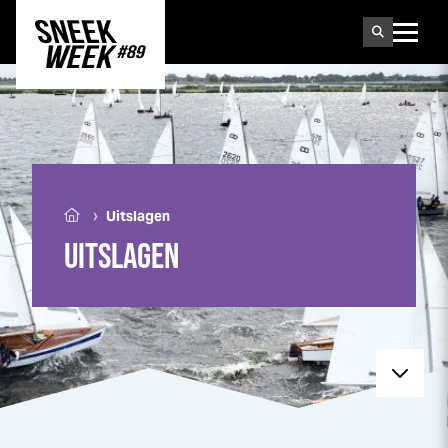
Sneek
week
›
Uitslagen
UITSLAGEN