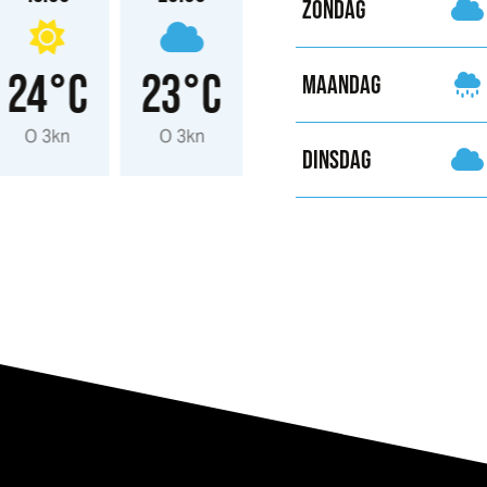
ZONDAG
24°C
23°C
21°C
19°
MAANDAG
O 3kn
O 3kn
NO 2kn
NO 2kn
DINSDAG