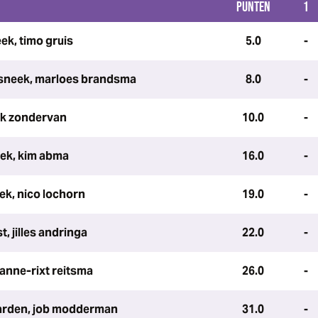
PUNTEN
1
ek, timo gruis
5.0
-
sneek, marloes brandsma
8.0
-
ck zondervan
10.0
-
ek, kim abma
16.0
-
k, nico lochorn
19.0
-
t, jilles andringa
22.0
-
anne-rixt reitsma
26.0
-
aarden, job modderman
31.0
-