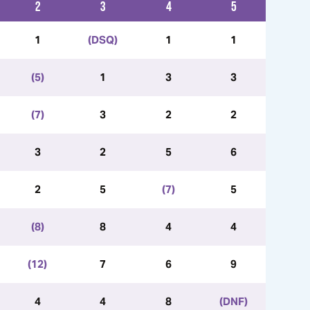
2
3
4
5
1
(DSQ)
1
1
(5)
1
3
3
(7)
3
2
2
3
2
5
6
2
5
(7)
5
(8)
8
4
4
(12)
7
6
9
4
4
8
(DNF)