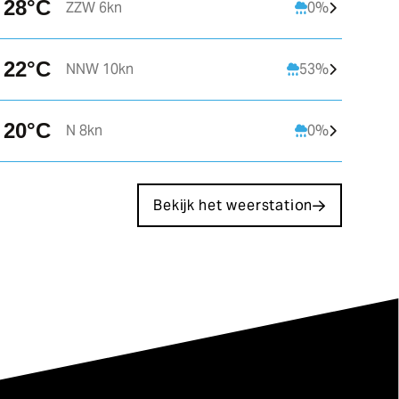
28°C
ZZW 6kn
0%
C
18°C
22°C
NNW 10kn
53%
NO 6kn
20°C
N 8kn
0%
Bekijk het weerstation