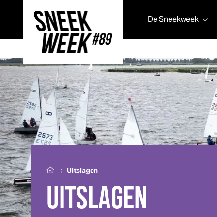
De
Sneek
week
Sneek
week
›
Uitslagen
UITSLAGEN