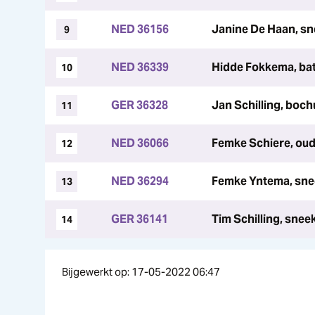
NED 36156
Janine De Haan, sn
9
NED 36339
Hidde Fokkema, ba
10
GER 36328
Jan Schilling, boch
11
NED 36066
Femke Schiere, oud
12
NED 36294
Femke Yntema, snee
13
GER 36141
Tim Schilling, sne
14
Bijgewerkt op: 17-05-2022 06:47