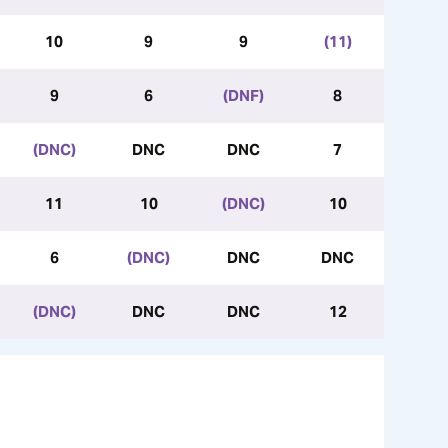
10
9
9
(11)
9
6
(DNF)
8
(DNC)
DNC
DNC
7
11
10
(DNC)
10
6
(DNC)
DNC
DNC
(DNC)
DNC
DNC
12