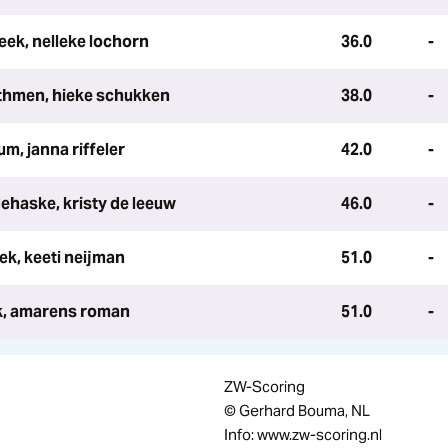
eek, nelleke lochorn
36.0
-
thmen, hieke schukken
38.0
-
um, janna riffeler
42.0
-
ehaske, kristy de leeuw
46.0
-
k, keeti neijman
51.0
-
ek, amarens roman
51.0
-
ZW-Scoring
© Gerhard Bouma, NL
Info: www.zw-scoring.nl