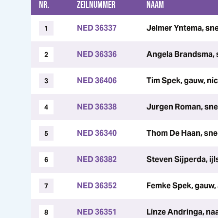
NR.
ZEILNUMMER
NAAM
NED 36337
Jelmer Yntema, sne
1
NED 36336
Angela Brandsma, 
2
NED 36406
Tim Spek, gauw, ni
3
NED 36338
Jurgen Roman, sne
4
NED 36340
Thom De Haan, snee
5
NED 36382
Steven Sijperda, ijls
6
NED 36352
Femke Spek, gauw, 
7
NED 36351
Linze Andringa, n
8