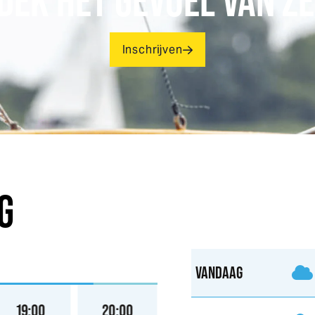
DEK HET GEVOEL VAN ZE
Inschrijven
G
VANDAAG
19:00
20:00
21:00
22:00