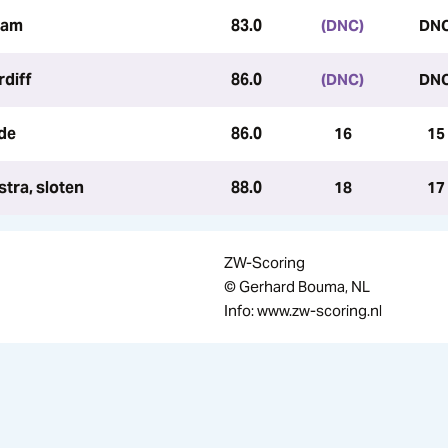
dam
83.0
(DNC)
DN
rdiff
86.0
(DNC)
DN
nde
86.0
16
15
stra, sloten
88.0
18
17
ZW-Scoring
© Gerhard Bouma, NL
Info: www.zw-scoring.nl