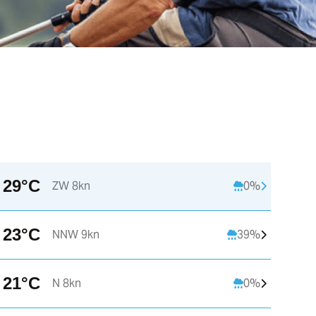
29°C
ZW 8kn
0%
21:00
22:00
23:00
23°C
NNW 9kn
39%
C
24°C
23°C
22°C
21°C
N 8kn
0%