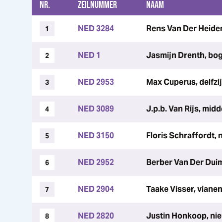
NR.
ZEILNUMMER
NAAM
NED 3284
Rens Van Der Heide
1
NED 1
Jasmijn Drenth, bo
2
NED 2953
Max Cuperus, delfzij
3
NED 3089
J.p.b. Van Rijs, mid
4
NED 3150
Floris Schraffordt,
5
NED 2952
Berber Van Der Dui
6
NED 2904
Taake Visser, viane
7
NED 2820
Justin Honkoop, ni
8