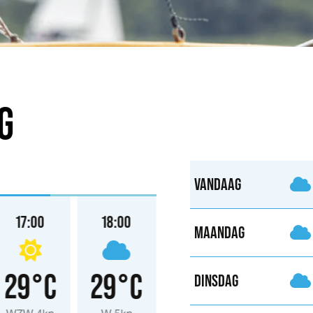
G
VANDAAG
17:00
18:00
19:00
20:00
MAANDAG
29°C
29°C
26°C
25°
DINSDAG