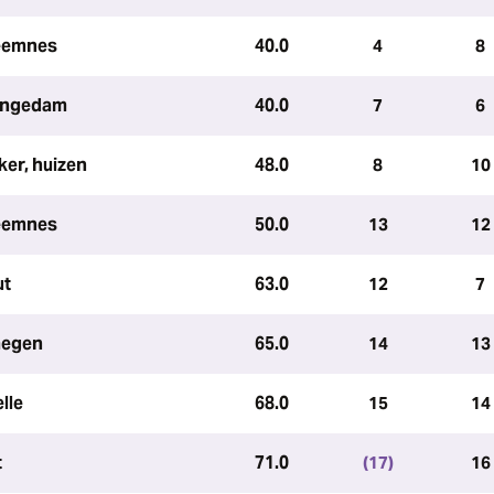
 eemnes
40.0
4
8
pingedam
40.0
7
6
er, huizen
48.0
8
10
 eemnes
50.0
13
12
ut
63.0
12
7
megen
65.0
14
13
lle
68.0
15
14
t
71.0
(17)
16