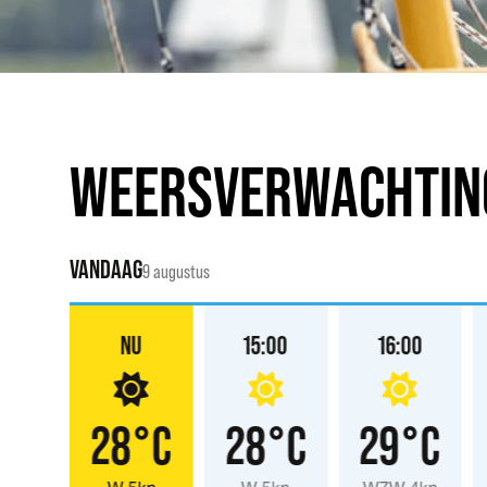
WEERSVERWACHTIN
VANDAAG
9 augustus
:00
NU
15:00
16:00
°C
28°C
28°C
29°C