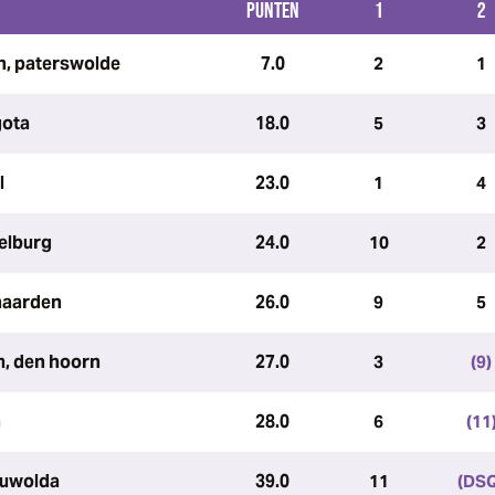
PUNTEN
1
2
n, paterswolde
7.0
2
1
gota
18.0
5
3
l
23.0
1
4
delburg
24.0
10
2
 naarden
26.0
9
5
m, den hoorn
27.0
3
(9)
n
28.0
6
(11
euwolda
39.0
11
(DS