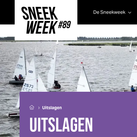
De
Sneek
week
Sneek
week
›
Uitslagen
UITSLAGEN