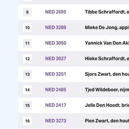
NED 2695
Tibbe Schraffordt,
9
NED 3289
Mieke De Jong, ap
10
NED 3050
Yannick Van Den Akk
11
NED 3027
Hieke Schraffordt,
12
NED 3251
Sjors Zwart, den ho
13
NED 2485
Tjed Wildeboer, nij
14
NED 2417
Jelle Den Hoedt, brie
15
NED 3273
Pien Zwart, den hou
16