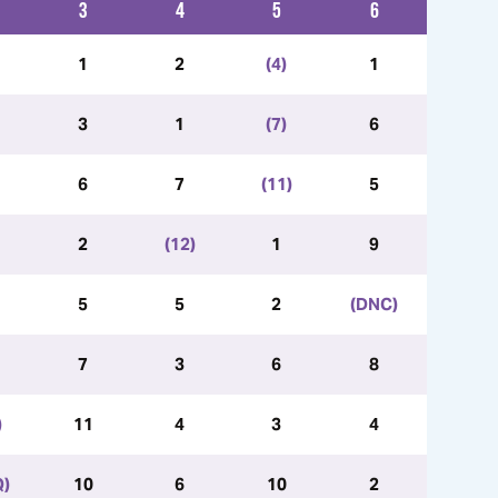
3
4
5
6
1
2
(4)
1
3
1
(7)
6
6
7
(11)
5
2
(12)
1
9
5
5
2
(DNC)
7
3
6
8
)
11
4
3
4
Q)
10
6
10
2