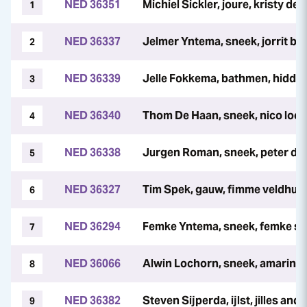
NED 36351
Michiel Sickler, joure, kristy de 
1
NED 36337
Jelmer Yntema, sneek, jorrit b
2
NED 36339
Jelle Fokkema, bathmen, hidde
3
NED 36340
Thom De Haan, sneek, nico loc
4
NED 36338
Jurgen Roman, sneek, peter de 
5
NED 36327
Tim Spek, gauw, fimme veldhuis
6
NED 36294
Femke Yntema, sneek, femke sc
7
NED 36066
Alwin Lochorn, sneek, amarins 
8
NED 36382
Steven Sijperda, ijlst, jilles and
9