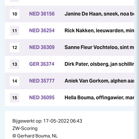
NED 36156
Janine De Haan, sneek, noa b
10
NED 36254
Rick Nakken, leeuwarden, min
11
NED 36309
Sanne Fleur Vochteloo, sint maart
12
GER 36374
Dirk Pater, olsberg, jan schilling
13
NED 35777
Aniek Van Gorkom, alphen aan d
14
NED 36095
Hella Bouma, offingawier, marij
15
Bijgewerkt op: 17-05-2022 06:43
ZW-Scoring
© Gerhard Bouma, NL