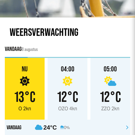
WEERSVERWACHTING
VANDAAG
8 augustus
NU
04:00
05:00
13°C
12°C
12°C
O 2kn
OZO 4kn
ZZO 2kn
VANDAAG
24°C
0%