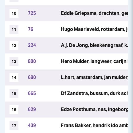
725
Eddie Griepsma, drachten, gerri
10
76
Hugo Maarleveld, rotterdam, jur
11
224
A.j. De Jong, bleskensgraaf, k.m
12
800
Hero Mulder, langweer, carijn mu
13
680
L.hart, amsterdam, jan mulder, 
14
665
Df Zandstra, bussum, durk schro
15
629
Edze Posthuma, nes, ingeborg 
16
439
Frans Bakker, hendrik ido ambac
17