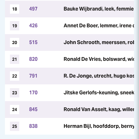
497
Bauke Wijbrandi, leek, femmie wi
18
426
Annet De Boer, lemmer, irene de 
19
515
John Schrooth, meerssen, rob 
20
820
Ronald De Vries, bolsward, wich
21
791
R. De Jonge, utrecht, hugo koss
22
170
Jitske Gerlofs-keuning, sneek, je
23
845
Ronald Van Asselt, kaag, willem 
24
838
Herman Bijl, hoofddorp, berny vo
25