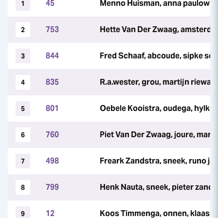
45
Menno Huisman, anna paulowna, 
1
753
Hette Van Der Zwaag, amsterdam
2
844
Fred Schaaf, abcoude, sipke sc
3
835
R.a.wester, grou, martijn riewald
4
801
Oebele Kooistra, oudega, hylke k
5
760
Piet Van Der Zwaag, joure, mar
6
498
Freark Zandstra, sneek, runo jan
7
799
Henk Nauta, sneek, pieter zands
8
12
Koos Timmenga, onnen, klaas j 
9