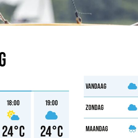
G
VANDAAG
18:00
19:00
20:00
21:00
ZONDAG
24°C
24°C
23°C
21°
MAANDAG