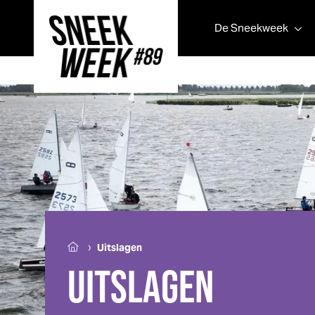
De
Sneek
week
Sneek
week
›
Uitslagen
UITSLAGEN