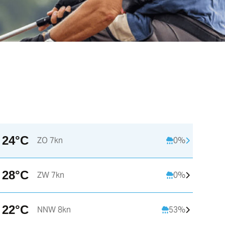
24°C
ZO 7kn
0%
22:00
23:00
28°C
ZW 7kn
0%
C
19°C
18°C
22°C
NNW 8kn
53%