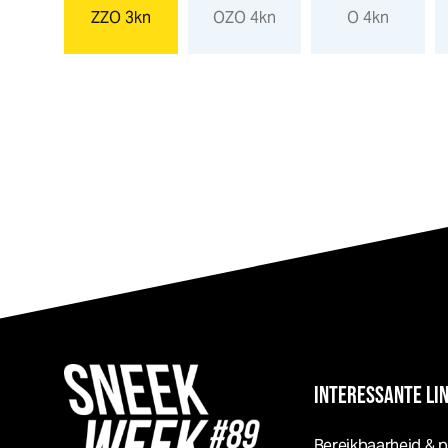
3kn
ZZO 3kn
OZO 4kn
O 4kn
INTERESSANTE LI
Bereikbaarheid & 