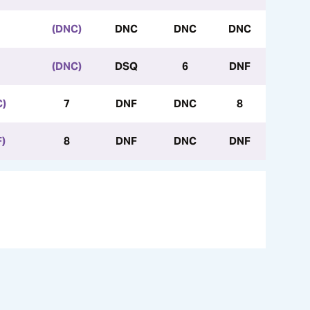
(DNC)
DNC
DNC
DNC
(DNC)
DSQ
6
DNF
C)
7
DNF
DNC
8
)
8
DNF
DNC
DNF