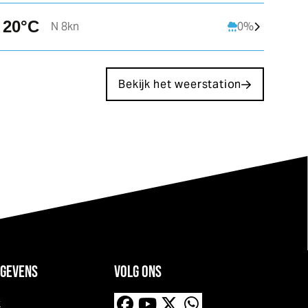
NNO 4kn
ONO 7kn
20°C
N 8kn
0%
Bekijk het weerstation
GEVENS
VOLG ONS
k