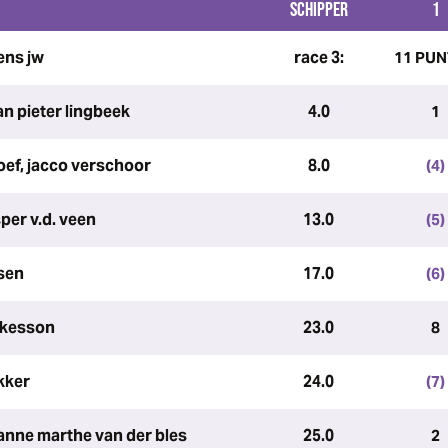
SCHIPPER
1
ens jw
race 3:
11 PU
an pieter lingbeek
4.0
1
oef, jacco verschoor
8.0
(4)
per v.d. veen
13.0
(5)
nsen
17.0
(6)
åkesson
23.0
8
kker
24.0
(7)
 anne marthe van der bles
25.0
2