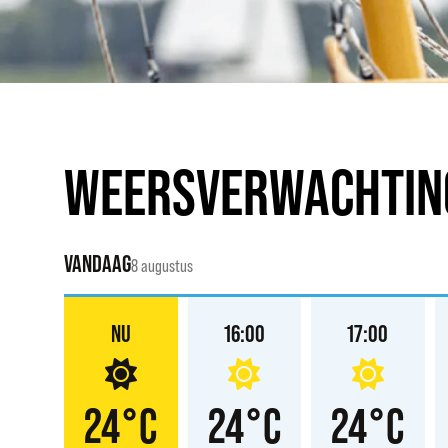
WEERSVERWACHTIN
VANDAAG
8 augustus
:00
NU
16:00
17:00
°C
24°C
24°C
24°C