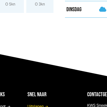
O 5kn
O 3kn
ONO 2kn
NO 3kn
DINSDAG
NKS
SNEL NAAR
CONTACTGE
KWS Snee
pont
Uitslagen