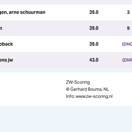
gen, arne schuurman
39.0
3
m
39.0
9
noback
39.0
(DN
ens jw
43.0
(DNF
ZW-Scoring
© Gerhard Bouma, NL
Info: www.zw-scoring.nl