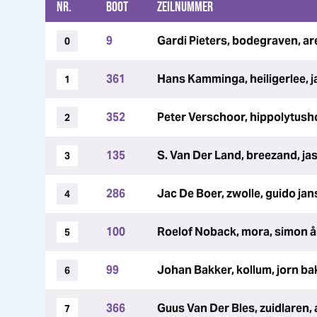
NR.
BOOT
ZEILNUMMER
9
Gardi Pieters, bodegraven, ar
0
361
Hans Kamminga, heiligerlee, j
1
352
Peter Verschoor, hippolytush
2
135
S. Van Der Land, breezand, jas
3
286
Jac De Boer, zwolle, guido ja
4
100
Roelof Noback, mora, simon 
5
99
Johan Bakker, kollum, jorn ba
6
366
Guus Van Der Bles, zuidlaren,
7