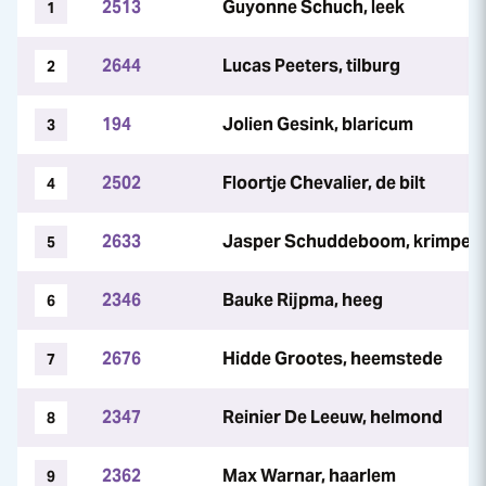
2513
Guyonne Schuch, leek
1
2644
Lucas Peeters, tilburg
2
194
Jolien Gesink, blaricum
3
2502
Floortje Chevalier, de bilt
4
2633
Jasper Schuddeboom, krimpen a
5
2346
Bauke Rijpma, heeg
6
2676
Hidde Grootes, heemstede
7
2347
Reinier De Leeuw, helmond
8
2362
Max Warnar, haarlem
9