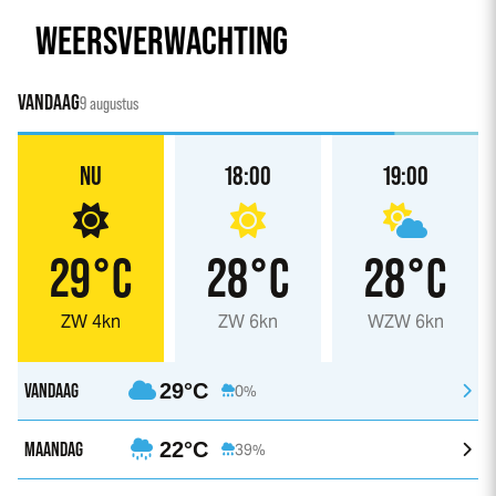
WEERSVERWACHTING
VANDAAG
9 augustus
NU
18:00
19:00
29°C
28°C
28°C
ZW 4kn
ZW 6kn
WZW 6kn
VANDAAG
29°C
0%
MAANDAG
22°C
39%