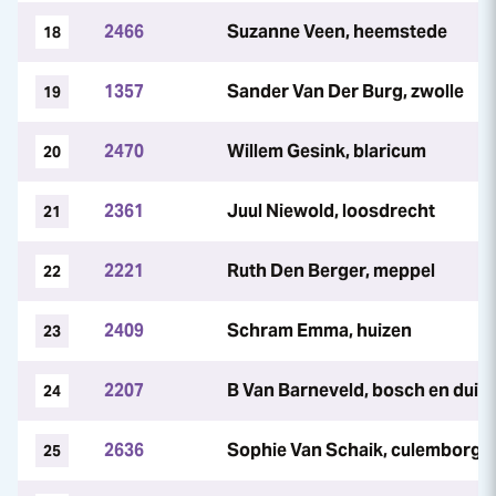
2466
Suzanne Veen, heemstede
18
1357
Sander Van Der Burg, zwolle
19
2470
Willem Gesink, blaricum
20
2361
Juul Niewold, loosdrecht
21
2221
Ruth Den Berger, meppel
22
2409
Schram Emma, huizen
23
2207
B Van Barneveld, bosch en duin
24
2636
Sophie Van Schaik, culemborg
25