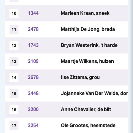
1344
Marleen Kraan, sneek
10
2478
Matthijs De Jong, breda
11
1743
Bryan Westerink, 't harde
12
2109
Maartje Wilkens, huizen
13
2678
Ilse Zittema, grou
14
2448
Jojanneke Van Der Weide, dord
15
2200
Anne Chevalier, de bilt
16
2254
Ole Grootes, heemstede
17