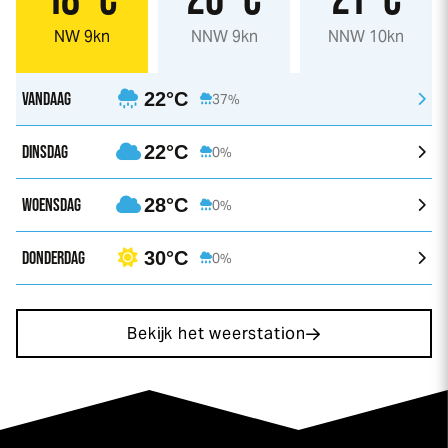
NW 9kn
NNW 9kn
NNW 10kn
VANDAAG
22°C
37%
DINSDAG
22°C
0%
WOENSDAG
28°C
0%
DONDERDAG
30°C
0%
Bekijk het weerstation