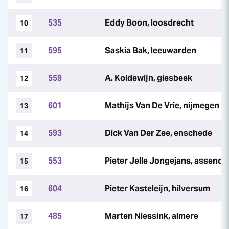
535
Eddy Boon, loosdrecht
10
595
Saskia Bak, leeuwarden
11
559
A. Koldewijn, giesbeek
12
601
Mathijs Van De Vrie, nijmegen
13
593
Dick Van Der Zee, enschede
14
553
Pieter Jelle Jongejans, assendel
15
604
Pieter Kasteleijn, hilversum
16
485
Marten Niessink, almere
17