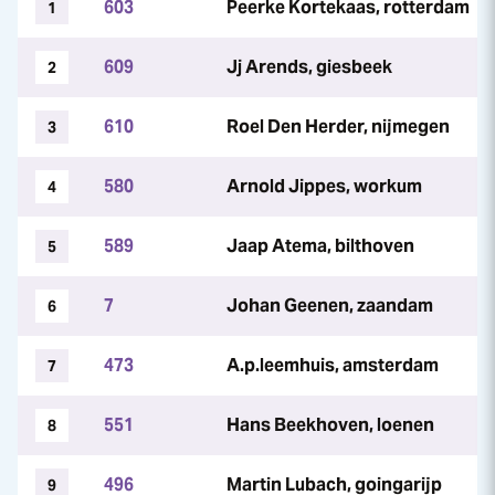
603
Peerke Kortekaas, rotterdam
1
609
Jj Arends, giesbeek
2
610
Roel Den Herder, nijmegen
3
580
Arnold Jippes, workum
4
589
Jaap Atema, bilthoven
5
7
Johan Geenen, zaandam
6
473
A.p.leemhuis, amsterdam
7
551
Hans Beekhoven, loenen
8
496
Martin Lubach, goingarijp
9