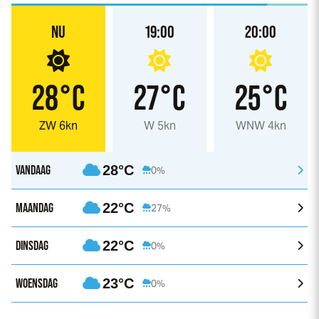
NU
19:00
20:00
28°C
27°C
25°C
ZW 6kn
W 5kn
WNW 4kn
VANDAAG
28°C
0%
MAANDAG
22°C
27%
DINSDAG
22°C
0%
WOENSDAG
23°C
0%