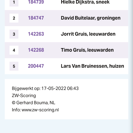
184739
Hielke Dijkstra, sneek
1
184747
David Buitelaar, groningen
2
142263
Jorrit Gruis, leeuwarden
3
142268
Timo Gruis, leeuwarden
4
200447
Lars Van Bruinessen, huizen
5
Bijgewerkt op: 17-05-2022 06:43
ZW-Scoring
© Gerhard Bouma, NL
Info: www.zw-scoring.nl