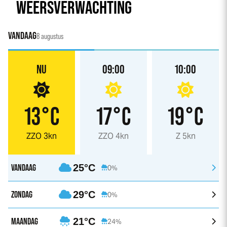
WEERSVERWACHTING
VANDAAG
8 augustus
NU
09:00
10:00
13°C
17°C
19°C
ZZO 3kn
ZZO 4kn
Z 5kn
VANDAAG
25°C
0%
ZONDAG
29°C
0%
MAANDAG
21°C
24%