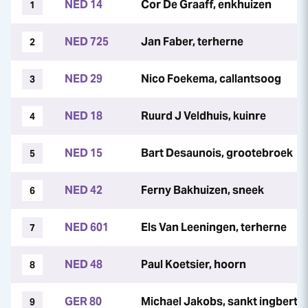
NED 14
Cor De Graaff, enkhuizen
1
NED 725
Jan Faber, terherne
2
NED 29
Nico Foekema, callantsoog
3
NED 18
Ruurd J Veldhuis, kuinre
4
NED 15
Bart Desaunois, grootebroek
5
NED 42
Ferny Bakhuizen, sneek
6
NED 601
Els Van Leeningen, terherne
7
NED 48
Paul Koetsier, hoorn
8
GER 80
Michael Jakobs, sankt ingbert
9