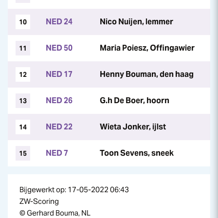
NED 24
Nico Nuijen, lemmer
10
NED 50
Maria Poiesz, Offingawier
11
NED 17
Henny Bouman, den haag
12
NED 26
G.h De Boer, hoorn
13
NED 22
Wieta Jonker, ijlst
14
NED 7
Toon Sevens, sneek
15
Bijgewerkt op: 17-05-2022 06:43
ZW-Scoring
© Gerhard Bouma, NL