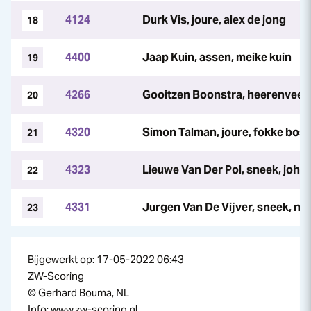
4124
Durk Vis, joure, alex de jong
18
4400
Jaap Kuin, assen, meike kuin
19
4266
Gooitzen Boonstra, heerenveen,
20
4320
Simon Talman, joure, fokke bos
21
4323
Lieuwe Van Der Pol, sneek, joha
22
4331
Jurgen Van De Vijver, sneek, na
23
Bijgewerkt op: 17-05-2022 06:43
ZW-Scoring
© Gerhard Bouma, NL
Info: www.zw-scoring.nl