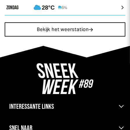
ZONDAG
28°C
6%
Bekijk het weerstation
INTERESSANTE LINKS
Bereikbaarheid & pont
SNEL NAAR
Kranen boten en parkeren