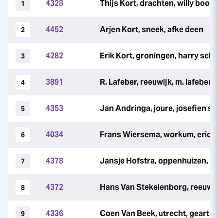
4328
Thijs Kort, drachten, willy boo
1
4452
Arjen Kort, sneek, afke deen
2
4282
Erik Kort, groningen, harry schu
3
3891
R. Lafeber, reeuwijk, m. lafeber
4
4353
Jan Andringa, joure, josefien s
5
4034
Frans Wiersema, workum, eric 
6
4378
Jansje Hofstra, oppenhuizen, pa
7
4372
Hans Van Stekelenborg, reeuwi
8
4336
Coen Van Beek, utrecht, geart j
9