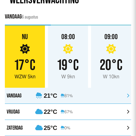
VANDAAG
6 augustus
NU
08:00
09:00
17°C
19°C
20°C
WZW 5kn
W 9kn
W 10kn
VANDAAG
21°C
81%
VRIJDAG
22°C
67%
ZATERDAG
25°C
0%