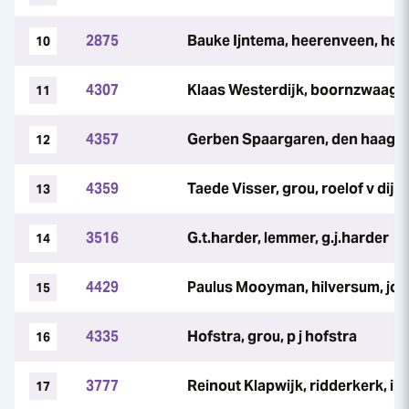
2875
Bauke Ijntema, heerenveen, he
10
4307
Klaas Westerdijk, boornzwaag, 
11
4357
Gerben Spaargaren, den haag, v
12
4359
Taede Visser, grou, roelof v dijk
13
3516
G.t.harder, lemmer, g.j.harder
14
4429
Paulus Mooyman, hilversum, jo
15
4335
Hofstra, grou, p j hofstra
16
3777
Reinout Klapwijk, ridderkerk, ir
17