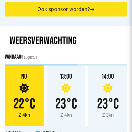
Ook sponsor worden?
WEERSVERWACHTING
VANDAAG
8 augustus
NU
13:00
14:00
22°C
23°C
23°C
Z 4kn
Z 4kn
Z 3kn