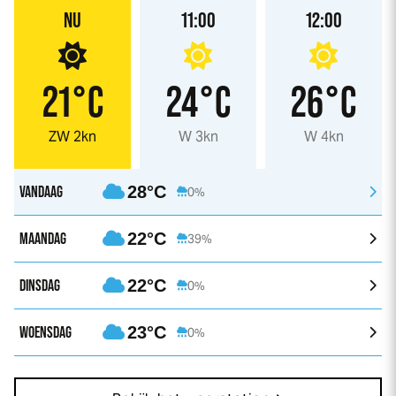
NU
11:00
12:00
21°C
24°C
26°C
ZW 2kn
W 3kn
W 4kn
VANDAAG
28°C
0%
MAANDAG
22°C
39%
DINSDAG
22°C
0%
WOENSDAG
23°C
0%