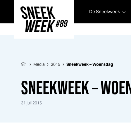
De
Sneek
week
Sneek
week
›
›
›
Media
2015
Sneek
week
– Woensdag
SNEEK
WEEK
– WOE
31 juli 2015