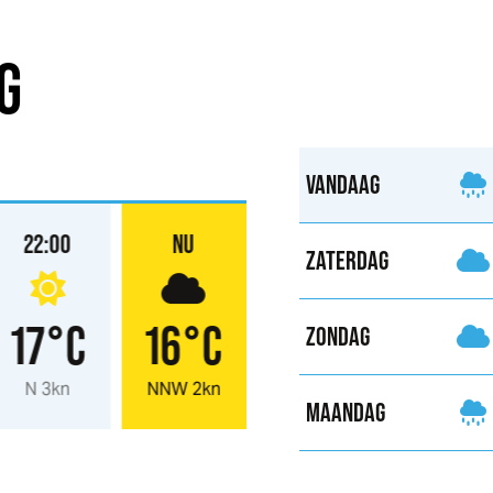
G
VANDAAG
22:00
NU
ZATERDAG
17°C
16°C
ZONDAG
N 3kn
NNW 2kn
MAANDAG