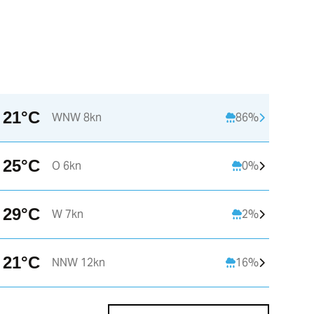
21°C
WNW 8kn
86%
25°C
O 6kn
0%
29°C
W 7kn
2%
21°C
NNW 12kn
16%