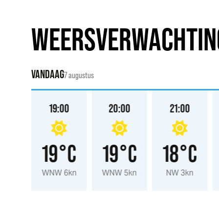
WEERSVERWACHTIN
VANDAAG
7 augustus
:00
19:00
20:00
21:00
°C
19°C
19°C
18°C
 5kn
WNW 6kn
WNW 5kn
NW 3kn