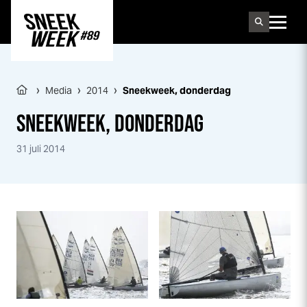
Sneek
week
›
›
›
Media
2014
Sneek
week
, donderdag
SNEEK
WEEK
, DONDERDAG
31 juli 2014