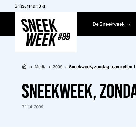
Snitser mar:
0
kn
De
Sneek
week
Sneek
week
›
›
›
Media
2009
Sneek
week
, zondag teamzeilen 1
SNEEK
WEEK
, ZOND
31 juli 2009