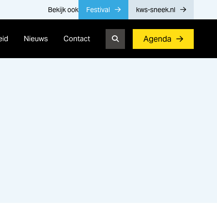
Bekijk ook
Festival
kws-sneek.nl
eid
Nieuws
Contact
Agenda