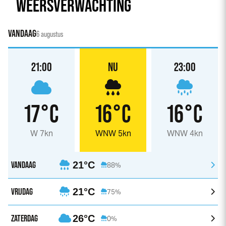
WEERSVERWACHTING
VANDAAG
6 augustus
21:00
NU
23:00
17°C
16°C
16°C
W 7kn
WNW 5kn
WNW 4kn
VANDAAG
21°C
88%
VRIJDAG
21°C
75%
ZATERDAG
26°C
0%