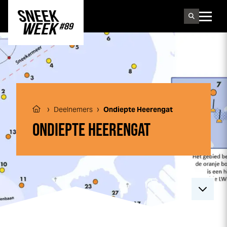
Sneek
week
›
›
Deelnemers
Ondiepte Heerengat
ONDIEPTE HEERENGAT