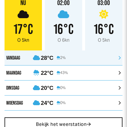
NU
02:00
03:00
17°C
16°C
16°C
O 5kn
O 6kn
O 5kn
VANDAAG
28°C
2%
MAANDAG
22°C
43%
DINSDAG
20°C
0%
WOENSDAG
24°C
0%
Bekijk het weerstation